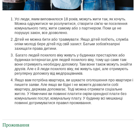
Усі люди, яким виповнилося 18 років, можуть жити так, як хочуть.
Можна одружитися чи розлучитися, створити сім’ю чи поселення
комунального типу, жити самому або з партнером. Поки це не
порушує закон, все дозволено.
Дітей не можна бити або травмувати. Якщо дітей поб'ють, служба
опіки молоді бере дітей під свій захист. Батьки зобов'язапрні
захищати права дитини.
Багато людей похилого віку живуть у будинках престарілих або
будинках-інтернатах для людей похилого віку, тому що саме там
вони отримують необхідну допомогу. Там вони також можуть знайти
друзів. Але є й люди похилого віку, які живуть одні, але отримують
регулярну допомогу від медпрацівників.
Якщо вам потрібна квартира, ви шукаєте оголошення про квартири і
пишете заяви. Але якщо ви бідні і не можетк дозволити собі
квартиру, держава допомагає. Тоді можна отримати соціальне
житло. У Німеччині ви повинні платити окрім орендної плати без
комунальних послуг, комунальну плату. У будинку всі мешканці
повинні дотримуватися правил проживання.
Проживання